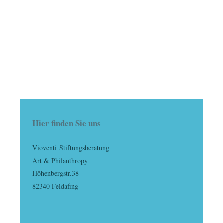
Hier finden Sie uns
Vioventi
Stiftungsberatung
Art & Philanthropy
Höhenbergstr.38
82340 Feldafing